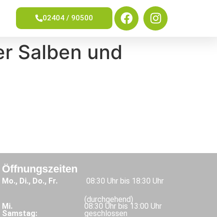
02404 / 90500
er Salben und
Öffnungszeiten
Mo., Di., Do., Fr.
08:30 Uhr bis 18:30 Uhr
(durchgehend)
Mi.
08:30 Uhr bis 13:00 Uhr
Samstag:
geschlossen