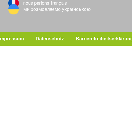
nous parlons français
ми розмовляємо українською
Impressum
Datenschutz
Barrierefreiheitserklärun